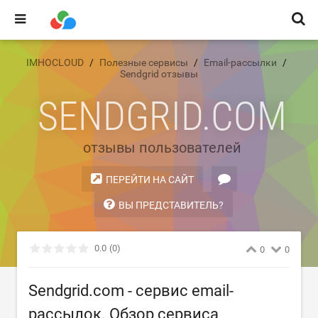
IMHOCLOUD
Полезные сервисы
Email-рассылки
Sendgrid отзывы
SENDGRID.COM
отзывы пользователей
ПЕРЕЙТИ НА САЙТ
ВЫ ПРЕДСТАВИТЕЛЬ?
0.0
(0)
0
0
Sendgrid.com - сервис email-
рассылок. Обзор сервиса