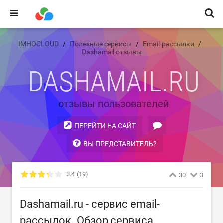
IMHOCLOUD
Полезные сервисы
Email-рассылки
Dashamail отзывы
DASHAMAIL.RU
отзывы пользователей
ПЕРЕЙТИ НА САЙТ
ВЫ ПРЕДСТАВИТЕЛЬ?
3.4
(19)
30
3
Dashamail.ru - сервис email-
рассылок. Обзор сервиса