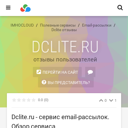
IMHOCLOUD
Полезные сервисы
Email-рассылки
Dclite отзывы
DCLITE.RU
отзывы пользователей
ПЕРЕЙТИ НА САЙТ
ВЫ ПРЕДСТАВИТЕЛЬ?
0.0
(0)
0
1
Dclite.ru - сервис email-рассылок.
Обзор сервиса