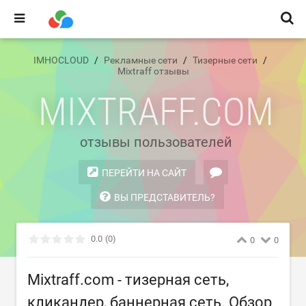
IMHOCLOUD
Рекламные сети
Тизерные сети
Mixtraff отзывы
MIXTRAFF.COM
отзывы пользователей
ПЕРЕЙТИ НА САЙТ
ВЫ ПРЕДСТАВИТЕЛЬ?
0.0
(0)
0
0
Mixtraff.com - тизерная сеть,
кликандер, баннерная сеть. Обзор